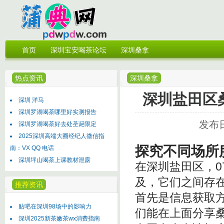
首页
深圳宝安喝茶论坛
深圳桑拿
热点资讯
深圳桑拿
深圳盐田区桑拿
深圳 洋马
深圳罗湖喝茶哪里好实测报告
发布日
深圳罗湖喝茶好去处圣诞限定
2025深圳高端大圈经纪人微信指
探究不同场所
南：VX QQ 电话
深圳坪山喝茶上课教材泄露
在深圳盐田区，07
及，它们之间存
推荐资讯
首先是信息获取方
贴吧在深圳98场中的影响力
们能在上面分享
深圳2025新茶嫩茶wx消费指南